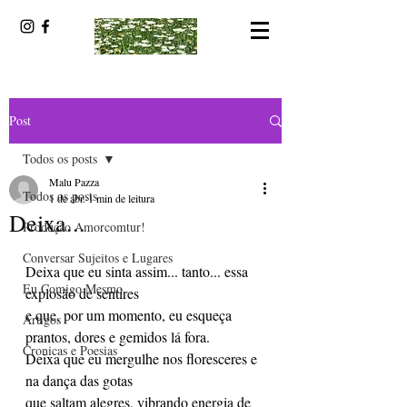
Post
Todos os posts
Malu Pazza
Todos os posts
1 de abr.
1 min de leitura
Deixa...
Produção Amorcomtur!
Conversar Sujeitos e Lugares
Deixa que eu sinta assim... tanto... essa 
Eu Comigo Mesmo
explosão de sentires
e que, por um momento, eu esqueça 
Artigos
prantos, dores e gemidos lá fora.
Cronicas e Poesias
Deixa que eu mergulhe nos floresceres e 
na dança das gotas
que saltam alegres, vibrando energia de 