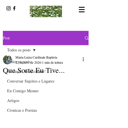
Post
Todos os posts
Maria Luiza Cardinale Baptista
Todos os posts
22 de nov. de 2020
1 min de leitura
Que Sorte Eu Tive...
Produção Amorcomtur!
Conversar Sujeitos e Lugares
Eu Comigo Mesmo
Artigos
Cronicas e Poesias